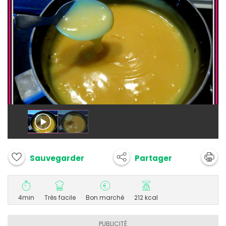
Partager
Sauvegarder
4min
Très facile
Bon marché
212 kcal