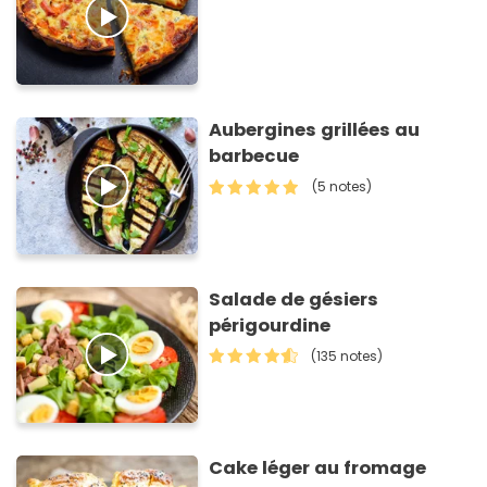
Aubergines grillées au
barbecue
(5 notes)
Salade de gésiers
périgourdine
(135 notes)
Cake léger au fromage