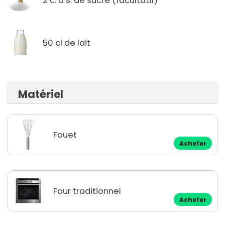
2 c. à s. de sucre (facultatif)
50 cl de lait
Matériel
Fouet
Acheter
Four traditionnel
Acheter