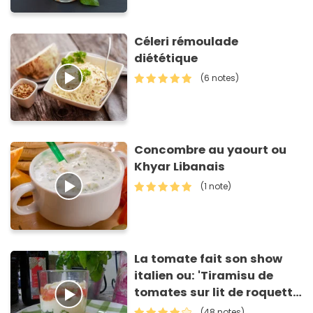
Céleri rémoulade
diététique
(6 notes)
Concombre au yaourt ou
Khyar Libanais
(1 note)
La tomate fait son show
italien ou: 'Tiramisu de
tomates sur lit de roquette
et grissinis'
(48 notes)