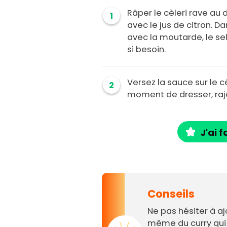
Râper le cèleri rave au 
1
avec le jus de citron. 
avec la moutarde, le sel
si besoin.
Versez la sauce sur le cé
2
moment de dresser, rajo
J'ai f
Conseils
Ne pas hésiter à a
même du curry qui 