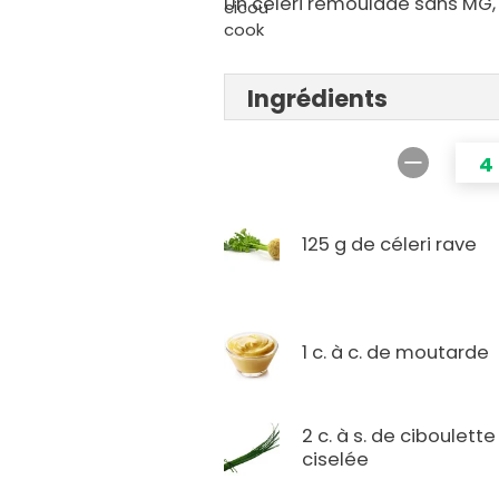
Un céleri rémoulade sans MG, 
Ingrédients
4
125 g de céleri rave
1 c. à c. de moutarde
2 c. à s. de ciboulette
ciselée