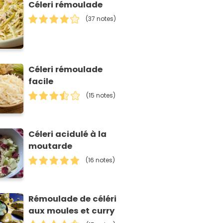
Céleri rémoulade
(37 notes)
Céleri rémoulade
facile
(15 notes)
Céleri acidulé à la
moutarde
(16 notes)
Rémoulade de céléri
aux moules et curry