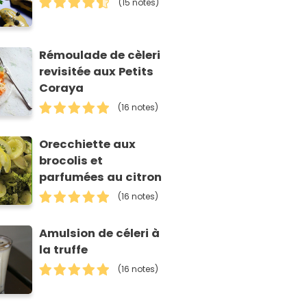
(15 notes)
Rémoulade de cèleri
revisitée aux Petits
Coraya
(16 notes)
Orecchiette aux
brocolis et
parfumées au citron
(16 notes)
Amulsion de céleri à
la truffe
(16 notes)