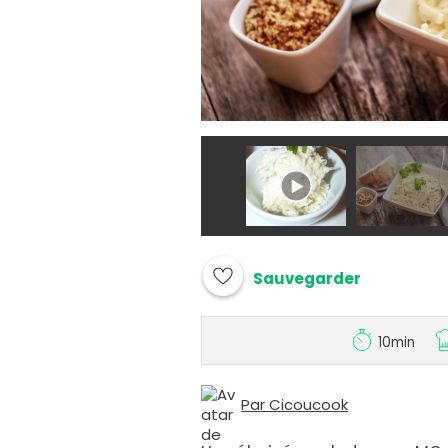
Sauvegarder
10min
Par Cicoucook