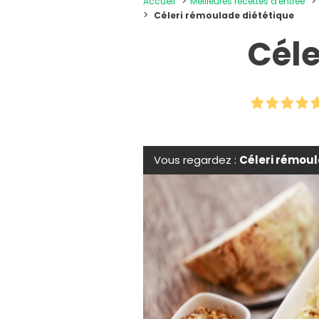
Accueil
Meilleures recettes d'entrée
Céleri rémoulade diététique
Céle
Vous regardez :
Céleri rémoul