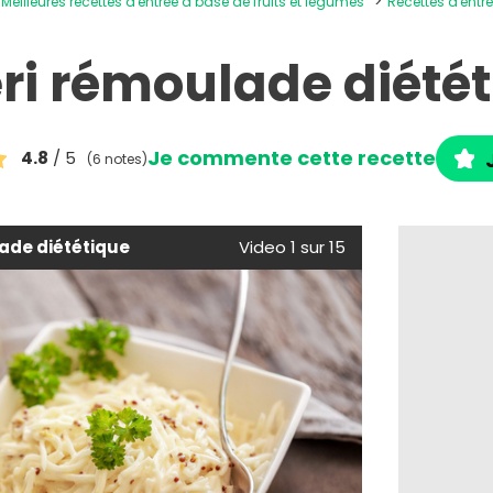
Meilleures recettes d'entrée à base de fruits et légumes
Recettes d'entr
ri rémoulade diété
Je commente cette recette
4.8
/ 5
(6 notes)
ade diététique
Video 1 sur 15