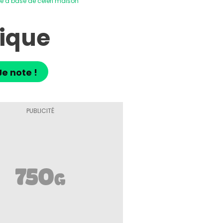
ée à base de céleri maison
tique
Je note !