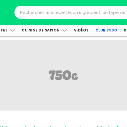
TTES
CUISINE DE SAISON
VIDÉOS
CLUB 750G
R