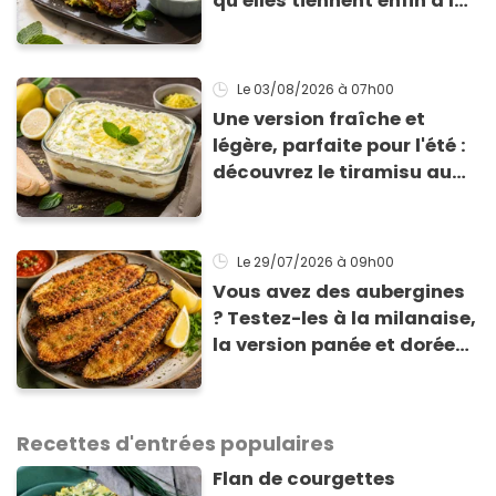
qu'elles tiennent enfin à la
cuisson
Le 03/08/2026
à 07h00
Une version fraîche et
légère, parfaite pour l'été :
découvrez le tiramisu au
citron de Viviana, la
gagnante de Top Chef !
Le 29/07/2026
à 09h00
Vous avez des aubergines
? Testez-les à la milanaise,
la version panée et dorée
qui change du gratin
classique
Recettes d'entrées populaires
Flan de courgettes