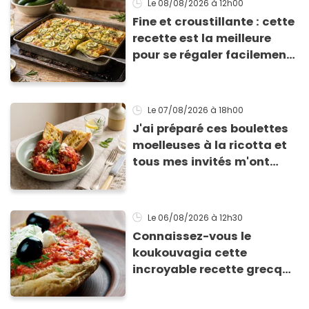
Le 08/08/2026
à 12h00
Fine et croustillante : cette
recette est la meilleure
pour se régaler facilement
avec des courgettes en été
Le 07/08/2026
à 18h00
J'ai préparé ces boulettes
moelleuses à la ricotta et
tous mes invités m'ont
supplié d'avoir la recette !
Le 06/08/2026
à 12h30
Connaissez-vous le
koukouvagia cette
incroyable recette grecque
à base de pain rassis et de
tomates