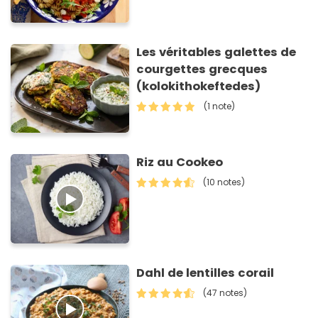
Les véritables galettes de
courgettes grecques
(kolokithokeftedes)
(1 note)
Riz au Cookeo
(10 notes)
Dahl de lentilles corail
(47 notes)