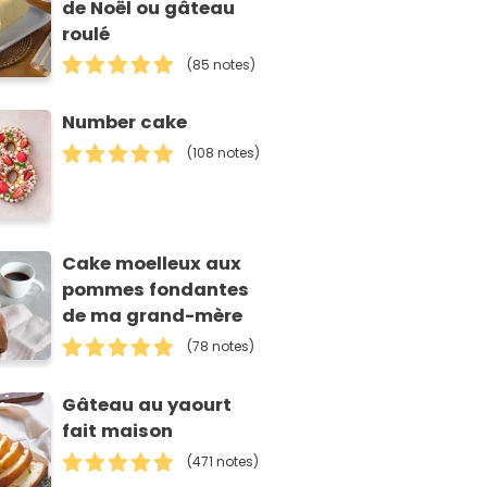
de Noël ou gâteau
roulé
(85 notes)
Number cake
(108 notes)
Cake moelleux aux
pommes fondantes
de ma grand-mère
(78 notes)
Gâteau au yaourt
fait maison
(471 notes)