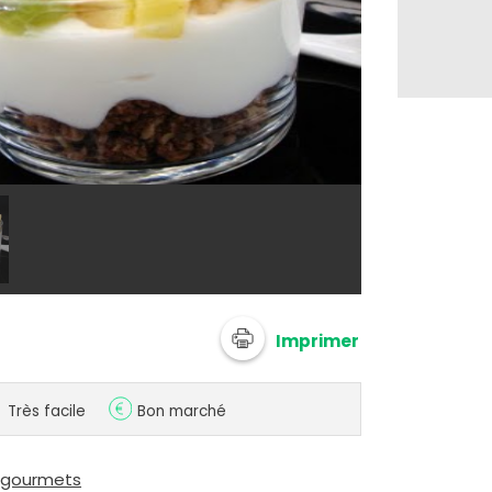
@ fimere2
Imprimer
Très facile
Bon marché
s gourmets