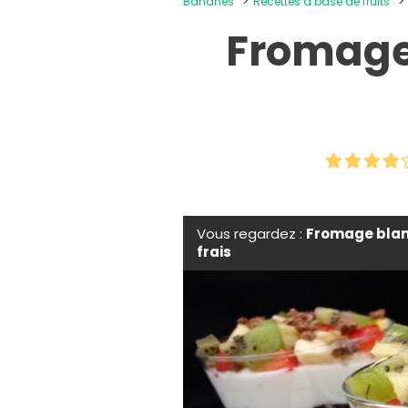
Bananes
Recettes à base de fruits
Fromage 
Vous regardez :
Fromage blanc
frais