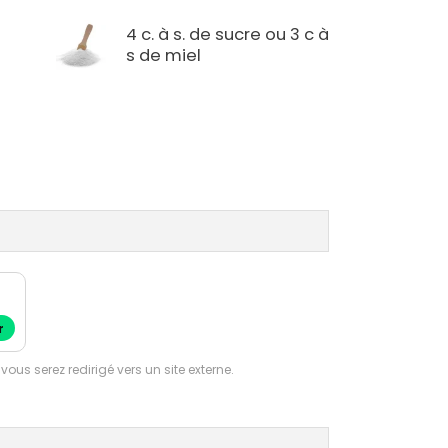
4 c. à s. de sucre ou 3 c à
s de miel
r
 vous serez redirigé vers un site externe.