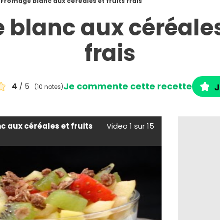
Fromage blanc aux céréales et fruits frais
blanc aux céréales 
frais
Je commente cette recette
4
/ 5
J
(10 notes)
 aux céréales et fruits
Video 1 sur 15