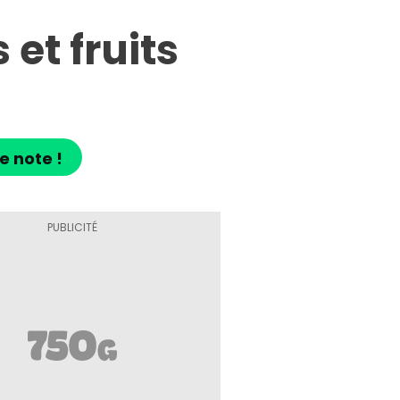
et fruits
e note !