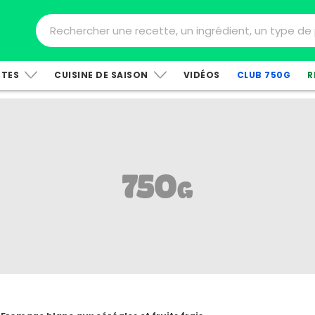
TTES
CUISINE DE SAISON
VIDÉOS
CLUB 750G
R