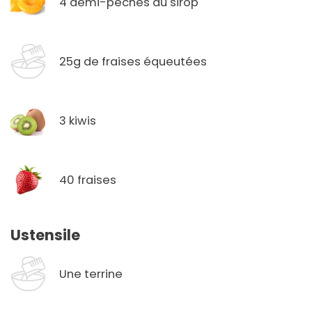
4 demi-pêches au sirop
25g de fraises équeutées
3 kiwis
40 fraises
Ustensile
Une terrine