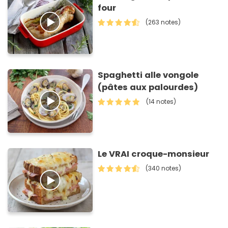
four
(263 notes)
Spaghetti alle vongole
(pâtes aux palourdes)
(14 notes)
Le VRAI croque-monsieur
(340 notes)