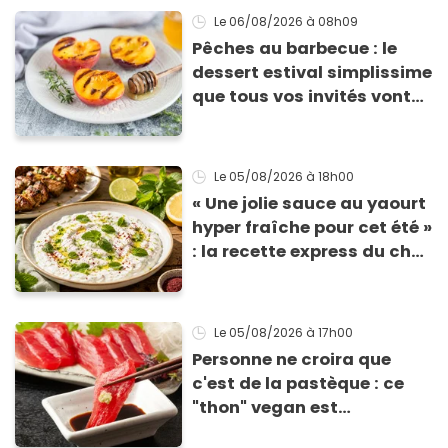
Le 06/08/2026
à 08h09
Pêches au barbecue : le
dessert estival simplissime
que tous vos invités vont
vous réclamer
Le 05/08/2026
à 18h00
« Une jolie sauce au yaourt
hyper fraîche pour cet été »
: la recette express du chef
Éric Frechon pour
accompagner vos
grillades
Le 05/08/2026
à 17h00
Personne ne croira que
c'est de la pastèque : ce
"thon" vegan est
totalement bluffant