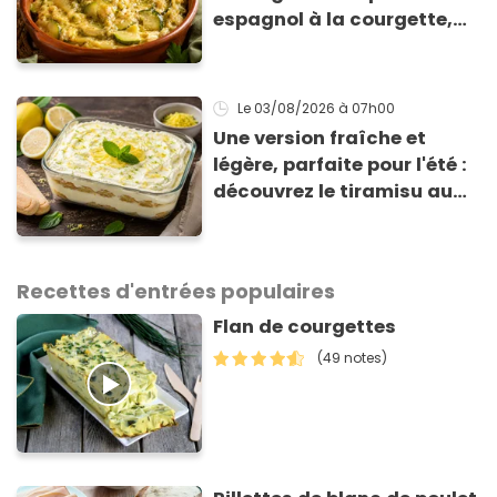
espagnol à la courgette,
prêt en 15 min pour moins
de 3 € !
Le 03/08/2026
à 07h00
Une version fraîche et
légère, parfaite pour l'été :
découvrez le tiramisu au
citron de Viviana, la
gagnante de Top Chef !
Recettes d'entrées populaires
Flan de courgettes
(49 notes)