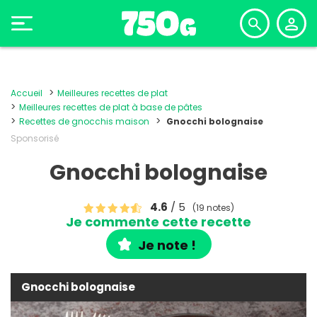
Accueil
Meilleures recettes de plat
Meilleures recettes de plat à base de pâtes
Recettes de gnocchis maison
Gnocchi bolognaise
Sponsorisé
Gnocchi bolognaise
4.6
/ 5
(19 notes)
Je commente cette recette
Je note !
Gnocchi bolognaise