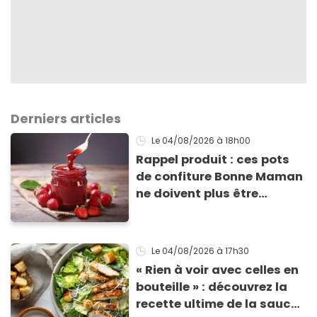
Derniers articles
Le 04/08/2026
à 18h00
Rappel produit : ces pots
de confiture Bonne Maman
ne doivent plus être
consommés en raison d'un
risque de présence de
morceaux de verre
Le 04/08/2026
à 17h30
« Rien à voir avec celles en
bouteille » : découvrez la
recette ultime de la sauce