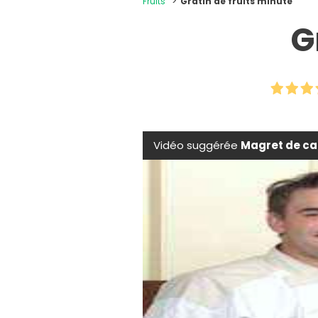
Fruits
Gratin de fruits minute
G
Vidéo suggérée
Magret de ca