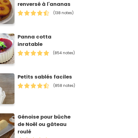
renversé à l'ananas
(138 notes)
Panna cotta
inratable
(854 notes)
Petits sablés faciles
(858 notes)
Génoise pour bûche
de Noël ou gâteau
roulé