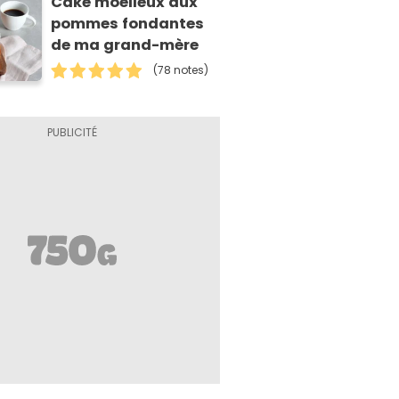
Cake moelleux aux
pommes fondantes
de ma grand-mère
(78 notes)