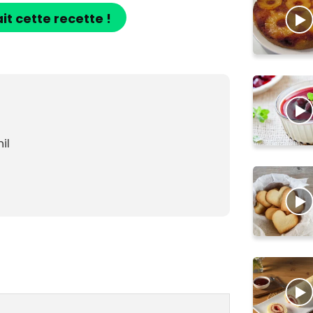
ait cette recette !
il