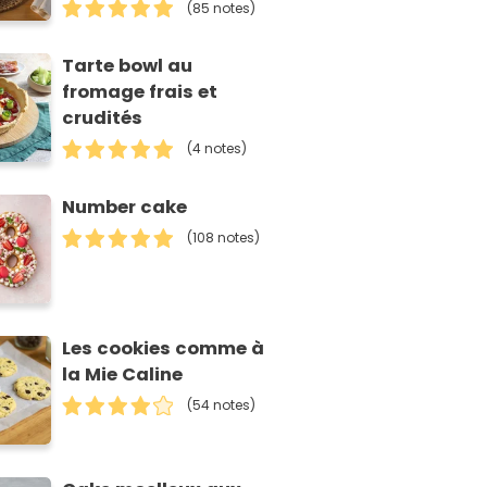
(85 notes)
Tarte bowl au
fromage frais et
crudités
(4 notes)
Number cake
(108 notes)
Les cookies comme à
la Mie Caline
(54 notes)