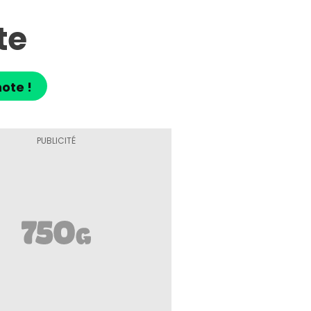
te
ote !