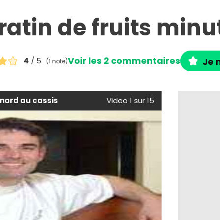
ratin de fruits minu
Voir les 2 commentaires
4
/ 5
Je n
(1 note)
nard au cassis
Video 1 sur 15