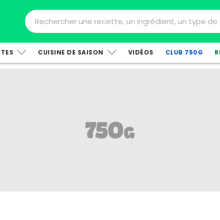
TTES
CUISINE DE SAISON
VIDÉOS
CLUB 750G
R