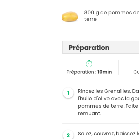
800 g de pommes d
terre
Préparation
Préparation :
10min
Cu
Rincez les Grenailles. D
1
l'huile d'olive avec la g
pommes de terre. Faites-
remuant.
Salez, couvrez, baissez l
2