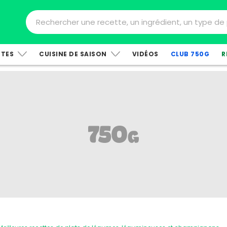
TTES
CUISINE DE SAISON
VIDÉOS
CLUB 750G
R