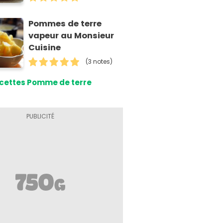
Pommes de terre
vapeur au Monsieur
Cuisine
(3 notes)
cettes Pomme de terre