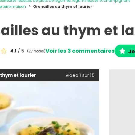
Meilleures recettes de plats de légumes, légumineuses et champignons
e terre maison
Grenailles au thym et laurier
ailles au thym et la
Voir les 3 commentaires
4.1
/ 5
Je
(27 notes)
 thym et laurier
Video 1 sur 15