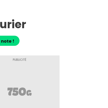
urier
 note !