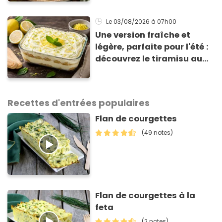
sont un pur délice !
Le 03/08/2026
à 07h00
Une version fraîche et
légère, parfaite pour l'été :
découvrez le tiramisu au
citron de Viviana, la
gagnante de Top Chef !
Recettes d'entrées populaires
Flan de courgettes
(49 notes)
Flan de courgettes à la
feta
(2 notes)