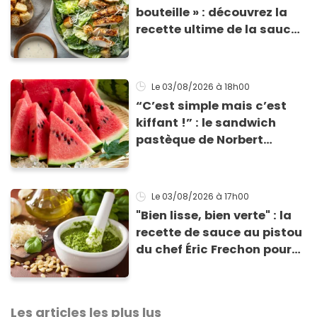
bouteille » : découvrez la
recette ultime de la sauce
César par un chef étoilé
Le 03/08/2026
à 18h00
“C’est simple mais c’est
kiffant !” : le sandwich
pastèque de Norbert
Tarayre va vous rafraîchir
cet été !
Le 03/08/2026
à 17h00
"Bien lisse, bien verte" : la
recette de sauce au pistou
du chef Éric Frechon pour
sublimer vos plats d'été !
Les articles les plus lus