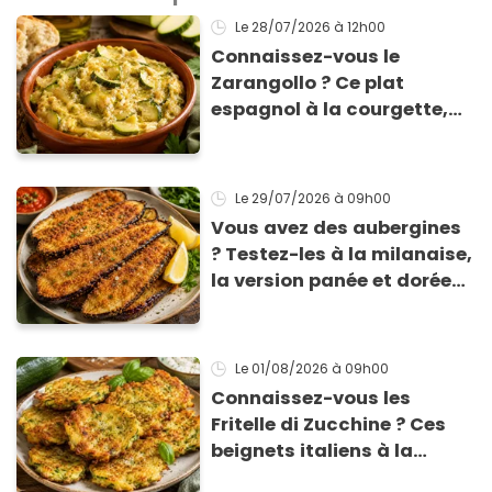
Le 28/07/2026
à 12h00
Connaissez-vous le
Zarangollo ? Ce plat
espagnol à la courgette,
prêt en 15 min pour moins
de 3 € !
Le 29/07/2026
à 09h00
Vous avez des aubergines
? Testez-les à la milanaise,
la version panée et dorée
qui change du gratin
classique
Le 01/08/2026
à 09h00
Connaissez-vous les
Fritelle di Zucchine ? Ces
beignets italiens à la
courgette prêts en 10 min