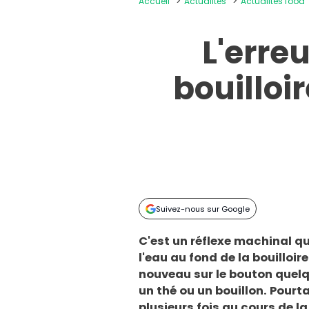
Accueil
Actualités
Actualités food
L'erreu
bouilloi
Suivez-nous sur Google
C'est un réflexe machinal qu
l'eau au fond de la bouilloir
nouveau sur le bouton quelq
un thé ou un bouillon. Pourta
plusieurs fois au cours de l