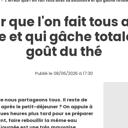
L'erreur que l'on fait tous avec sa bouilloire et qui gâche tota
r que l'on fait tous
re et qui gâche tota
goût du thé
Publié le 08/06/2026 à 17:30
e nous partageons tous. Il reste de
e après le petit-déjeuner ? On appuie à
ues heures plus tard pour se préparer
nt, faire rebouillir la même eau
a journée est une très mauvaise