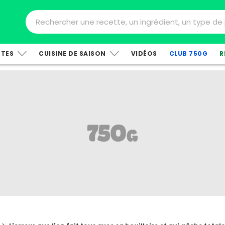
TTES
CUISINE DE SAISON
VIDÉOS
CLUB 750G
R