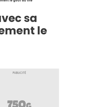
lement le goût du thé
 avec sa
lement le