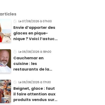
articles
Le 07/08/2026
à 07h00
Envie d’apporter des
glaces en pique-
nique ? Voici l’astuce
pour les transporter
facilement et les
Le 06/08/2026
à 18h00
conserver sans
Cauchemar en
qu’elles ne fondent !
cuisine : les
restaurants de la
toute première
saison sont-ils
Le 06/08/2026
à 17h30
encore ouverts ?
Beignet, glace : faut
il faire attention aux
produits vendus sur