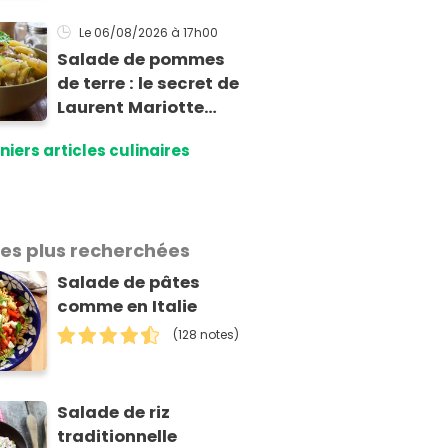
la plage ?
Le 06/08/2026
à 17h00
Salade de pommes
de terre : le secret de
Laurent Mariotte
pour un goût
niers articles culinaires
inimitable
les plus recherchées
Salade de pâtes
comme en Italie
(128 notes)
Salade de riz
traditionnelle