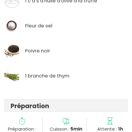
1 c à s d'huile d'olive à la truffe
Fleur de sel
Poivre noir
1 branche de thym
Préparation
Préparation :
Cuisson :
5min
Attente :
1h