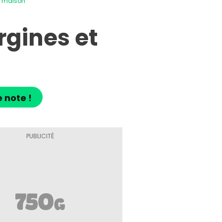
s maison
gines et
 note !