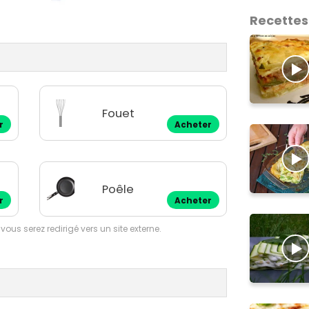
Recettes
Fouet
r
Acheter
Poêle
r
Acheter
 vous serez redirigé vers un site externe.