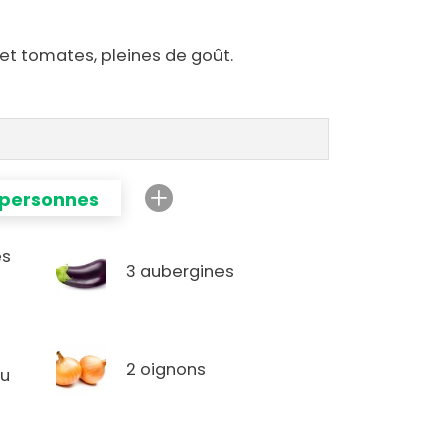
et tomates, pleines de goût.
 personnes
es
3 aubergines
2 oignons
ou