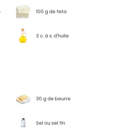
é
100 g de feta
3 c. à s. d'huile
30 g de beurre
Sel ou sel fin