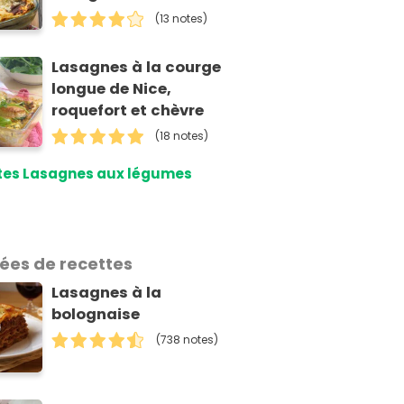
(13 notes)
Lasagnes à la courge
longue de Nice,
roquefort et chèvre
(18 notes)
tes Lasagnes aux légumes
dées de recettes
Lasagnes à la
bolognaise
(738 notes)