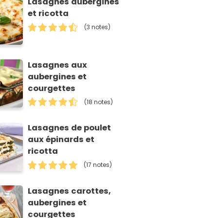
Lasagnes aubergines
et ricotta
(3 notes)
Lasagnes aux
aubergines et
courgettes
(18 notes)
Lasagnes de poulet
aux épinards et
ricotta
(17 notes)
Lasagnes carottes,
aubergines et
courgettes