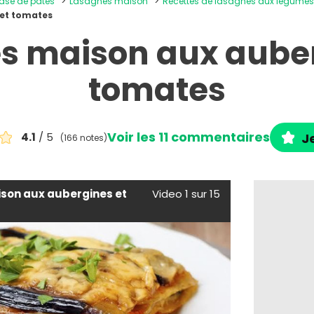
base de pâtes
Lasagnes maison
Recettes de lasagnes aux légume
 et tomates
s maison aux auber
tomates
Voir les 11 commentaires
4.1
/ 5
Je
(166 notes)
son aux aubergines et
Video 1 sur 15