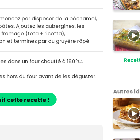
mmencez par disposer de la béchamel,
âtes. Ajoutez les aubergines, les
fromage (feta + ricotta),
n et terminez par du gruyère râpé.
Recet
es dans un four chauffé à 180°C.
nes hors du four avant de les déguster.
Autres i
ait cette recette !