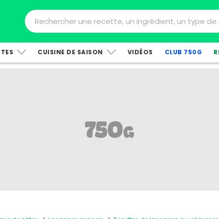
TTES
CUISINE DE SAISON
VIDÉOS
CLUB 750G
R