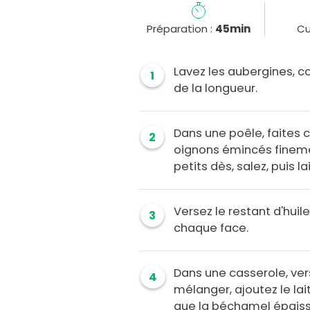
Préparation :
45min
Cu
Lavez les aubergines, c
1
de la longueur.
Dans une poêle, faites ch
2
oignons émincés fineme
petits dès, salez, puis l
Versez le restant d'huil
3
chaque face.
Dans une casserole, vers
4
mélanger, ajoutez le la
que la béchamel épaiss