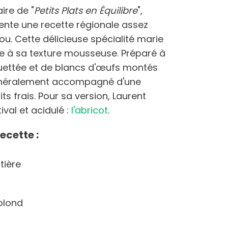
aire de "
Petits Plats en Équilibre
",
ente une recette régionale assez
u. Cette délicieuse spécialité marie
ce à sa texture mousseuse. Préparé à
uettée et de blancs d'œufs montés
généralement accompagné d'une
ts frais. Pour sa version, Laurent
tival et acidulé :
l'abricot
.
ecette :
tière
blond