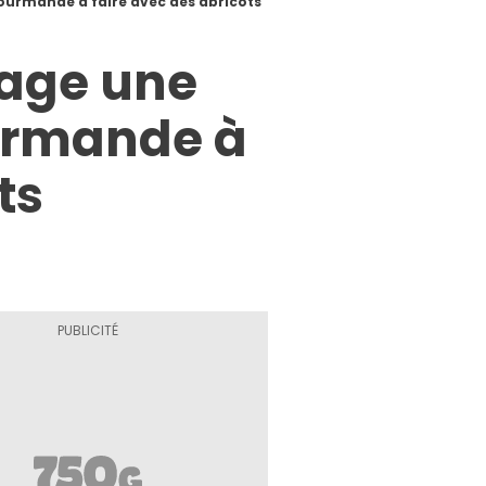
gourmande à faire avec des abricots
tage une
ourmande à
ts