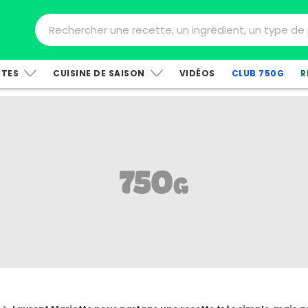
TTES
CUISINE DE SAISON
VIDÉOS
CLUB 750G
R