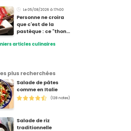
recette express du
chef Éric Frechon
Le 05/08/2026
à 17h00
pour accompagner
Personne ne croira
vos grillades
que c'est de la
pastèque : ce "thon"
vegan est
niers articles culinaires
totalement bluffant
les plus recherchées
Salade de pâtes
comme en Italie
(128 notes)
Salade de riz
traditionnelle