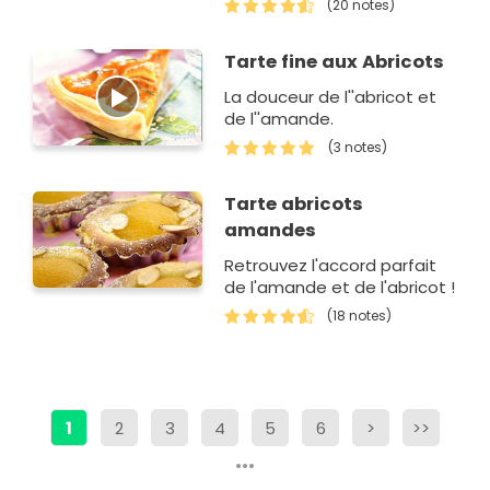
(20 notes)
Tarte fine aux Abricots
La douceur de l''abricot et
de l''amande.
(3 notes)
Tarte abricots
amandes
Retrouvez l'accord parfait
de l'amande et de l'abricot !
(18 notes)
1
2
3
4
5
6
>
>>