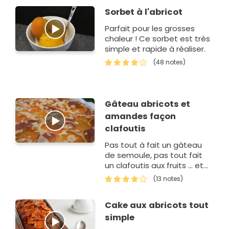
Sorbet à l'abricot
Parfait pour les grosses
chaleur ! Ce sorbet est très
simple et rapide à réaliser.
(48 notes)
Gâteau abricots et
amandes façon
clafoutis
Pas tout à fait un gâteau
de semoule, pas tout fait
un clafoutis aux fruits ... et
un dessert bien parfumé et
(13 notes)
très moelleux.
Cake aux abricots tout
simple