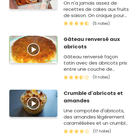
On n'a jamais assez de
recettes de cakes aux fruits
de saison. On craque pour
cette version aux abricots.
(5 notes)
Gâteau renversé aux
abricots
Gâteau renversé façon
tatin avec des abricots pris
entre une couche de
caramel et une couche de
(11 notes)
pâte.
Crumble d'abricots et
amandes
Une compotée d'abricots,
des amandes lègérement
caramélisées et un crumble
croustillant.
(17 notes)