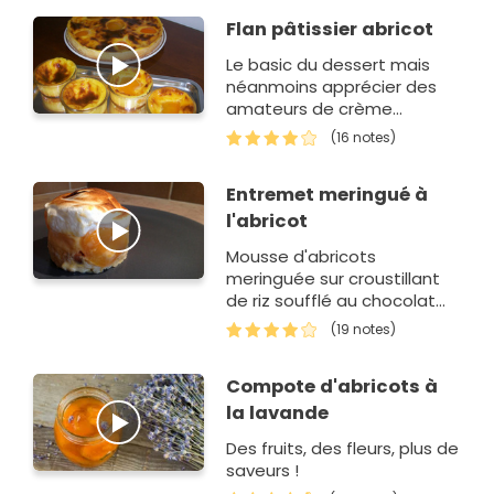
Flan pâtissier abricot
Le basic du dessert mais
néanmoins apprécier des
amateurs de crème
pâtissière.
(16 notes)
Entremet meringué à
l'abricot
Mousse d'abricots
meringuée sur croustillant
de riz soufflé au chocolat
blanc.
(19 notes)
Compote d'abricots à
la lavande
Des fruits, des fleurs, plus de
saveurs !