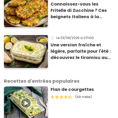
Connaissez-vous les
Fritelle di Zucchine ? Ces
beignets italiens à la
courgette prêts en 10 min
sont un pur délice !
Le 03/08/2026
à 07h00
Une version fraîche et
légère, parfaite pour l'été :
découvrez le tiramisu au
citron de Viviana, la
gagnante de Top Chef !
Recettes d'entrées populaires
Flan de courgettes
(49 notes)