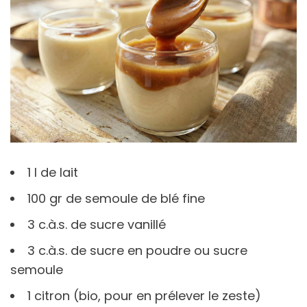
1 l de lait
100 gr de semoule de blé fine
3 c.à.s. de sucre vanillé
3 c.à.s. de sucre en poudre ou sucre
semoule
1 citron (bio, pour en prélever le zeste)