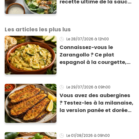
recette ultime de la sauce
César par un chef étoilé
Les articles les plus lus
Le 28/07/2026
à 12h00
Connaissez-vous le
Zarangollo ? Ce plat
espagnol à la courgette,
prêt en 15 min pour moins
de 3 € !
Le 29/07/2026
à 09h00
Vous avez des aubergines
? Testez-les à la milanaise,
la version panée et dorée
qui change du gratin
classique
Le 01/08/2026
à 09h00