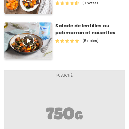
(3 notes)
Salade de lentilles au
potimarron et noisettes
(5 notes)