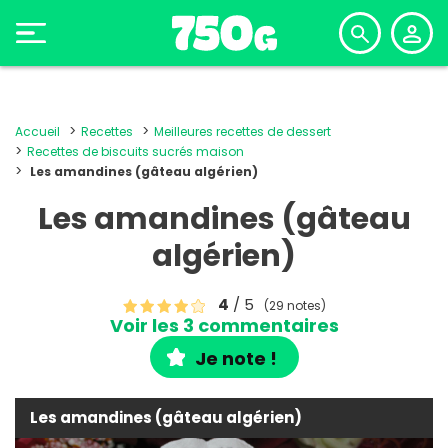
Accueil
Recettes
Meilleures recettes de dessert
Recettes de biscuits sucrés maison
Les amandines (gâteau algérien)
Les amandines (gâteau
algérien)
4
/ 5
(29 notes)
Voir les 3 commentaires
Je note !
Les amandines (gâteau algérien)