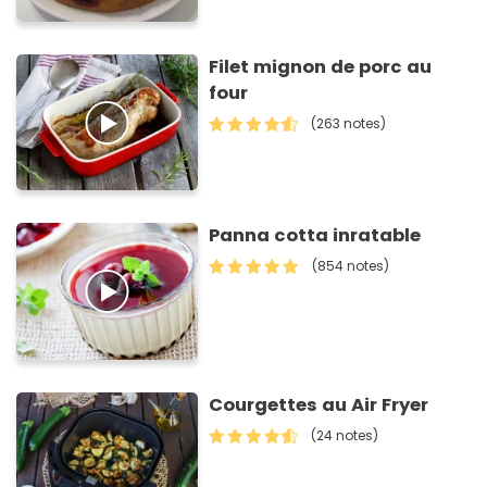
Filet mignon de porc au
four
(263 notes)
Panna cotta inratable
(854 notes)
Courgettes au Air Fryer
(24 notes)