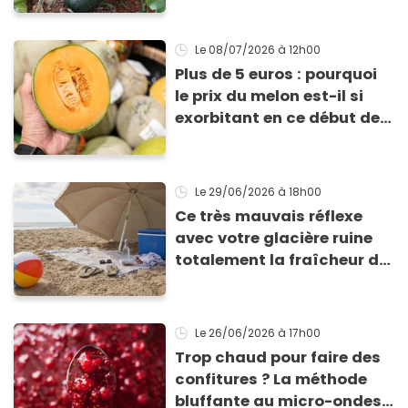
les récolter dès la fin de
l’été !
Le 08/07/2026
à 12h00
Plus de 5 euros : pourquoi
le prix du melon est-il si
exorbitant en ce début de
saison estivale ?
Le 29/06/2026
à 18h00
Ce très mauvais réflexe
avec votre glacière ruine
totalement la fraîcheur de
vos aliments et boissons
Le 26/06/2026
à 17h00
Trop chaud pour faire des
confitures ? La méthode
bluffante au micro-ondes