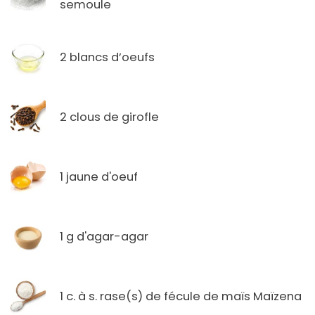
semoule
2 blancs d’oeufs
2 clous de girofle
1 jaune d'oeuf
1 g d'agar-agar
1 c. à s. rase(s) de fécule de maïs Maïzena