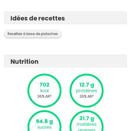
Idées de recettes
Recettes à base de pistaches
Nutrition
702
12.7 g
kcal
protéines
36% AR*
26% AR*
31.7 g
94.8 g
matières
sucres
grasses