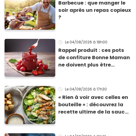
Barbecue : que manger le
soir après un repas copieux
?
Le 04/08/2026
à 18h00
Rappel produit : ces pots
de confiture Bonne Maman
ne doivent plus être
consommés en raison d'un
risque de présence de
morceaux de verre
Le 04/08/2026
à 17h30
« Rien à voir avec celles en
bouteille » : découvrez la
recette ultime de la sauce
César par un chef étoilé