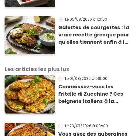
totalement bluffant
Le 05/08/2026
à 12h00
Galettes de courgettes : la
vraie recette grecque pour
qu'elles tiennent enfin à la
cuisson
Les articles les plus lus
Le 01/08/2026
à 09h00
Connaissez-vous les
Fritelle di Zucchine ? Ces
beignets italiens à la
courgette prêts en 10 min
sont un pur délice !
Le 29/07/2026
à 09h00
Vous avez des aubergines