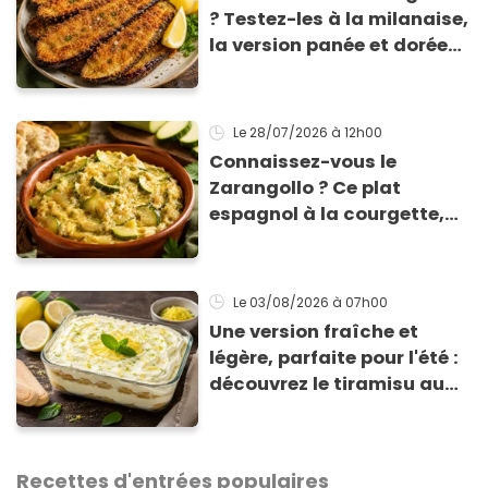
? Testez-les à la milanaise,
la version panée et dorée
qui change du gratin
classique
Le 28/07/2026
à 12h00
Connaissez-vous le
Zarangollo ? Ce plat
espagnol à la courgette,
prêt en 15 min pour moins
de 3 € !
Le 03/08/2026
à 07h00
Une version fraîche et
légère, parfaite pour l'été :
découvrez le tiramisu au
citron de Viviana, la
gagnante de Top Chef !
Recettes d'entrées populaires