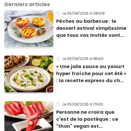
Derniers articles
Le 06/08/2026
à 08h09
Pêches au barbecue : le
dessert estival simplissime
que tous vos invités vont
vous réclamer
Le 05/08/2026
à 18h00
« Une jolie sauce au yaourt
hyper fraîche pour cet été »
: la recette express du chef
Éric Frechon pour
accompagner vos
grillades
Le 05/08/2026
à 17h00
Personne ne croira que
c'est de la pastèque : ce
"thon" vegan est