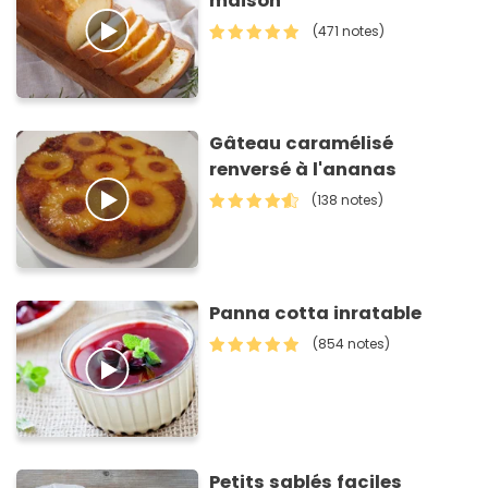
maison
(471 notes)
Gâteau caramélisé
renversé à l'ananas
(138 notes)
Panna cotta inratable
(854 notes)
Petits sablés faciles