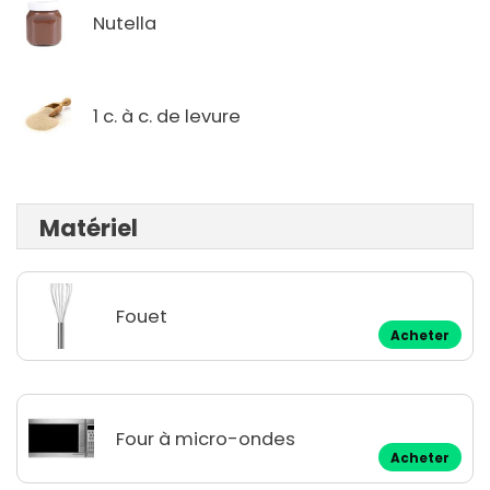
Nutella
1 c. à c. de levure
Matériel
Fouet
Acheter
Four à micro-ondes
Acheter