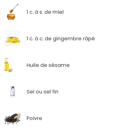
1 c. à s. de miel
1 c. à c. de gingembre râpé
Huile de sésame
Sel ou sel fin
Poivre