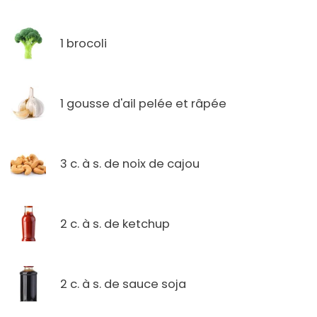
1 brocoli
1 gousse d'ail pelée et râpée
3 c. à s. de noix de cajou
2 c. à s. de ketchup
2 c. à s. de sauce soja