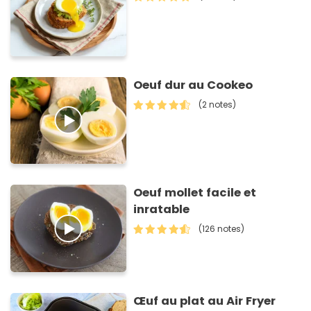
Oeuf dur au Cookeo
(2 notes)
Oeuf mollet facile et
inratable
(126 notes)
Œuf au plat au Air Fryer