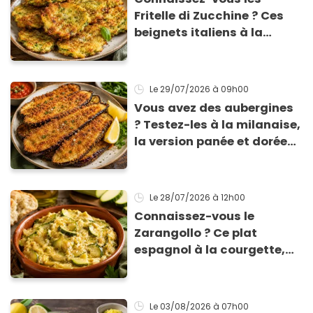
Fritelle di Zucchine ? Ces
beignets italiens à la
courgette prêts en 10 min
sont un pur délice !
Le 29/07/2026
à 09h00
Vous avez des aubergines
? Testez-les à la milanaise,
la version panée et dorée
qui change du gratin
classique
Le 28/07/2026
à 12h00
Connaissez-vous le
Zarangollo ? Ce plat
espagnol à la courgette,
prêt en 15 min pour moins
de 3 € !
Le 03/08/2026
à 07h00