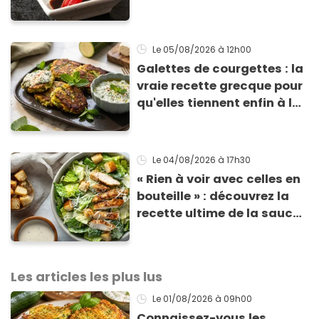
totalement bluffant
Le 05/08/2026
à 12h00
Galettes de courgettes : la
vraie recette grecque pour
qu'elles tiennent enfin à la
cuisson
Le 04/08/2026
à 17h30
« Rien à voir avec celles en
bouteille » : découvrez la
recette ultime de la sauce
César par un chef étoilé
Les articles les plus lus
Le 01/08/2026
à 09h00
Connaissez-vous les