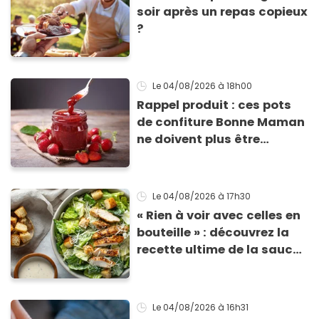
soir après un repas copieux
?
Le 04/08/2026
à 18h00
Rappel produit : ces pots
de confiture Bonne Maman
ne doivent plus être
consommés en raison d'un
risque de présence de
morceaux de verre
Le 04/08/2026
à 17h30
« Rien à voir avec celles en
bouteille » : découvrez la
recette ultime de la sauce
César par un chef étoilé
Le 04/08/2026
à 16h31