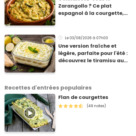
Zarangollo ? Ce plat
espagnol à la courgette,
prêt en 15 min pour moins
de 3 € !
Le 03/08/2026
à 07h00
Une version fraîche et
légère, parfaite pour l'été :
découvrez le tiramisu au
citron de Viviana, la
gagnante de Top Chef !
Recettes d'entrées populaires
Flan de courgettes
(49 notes)