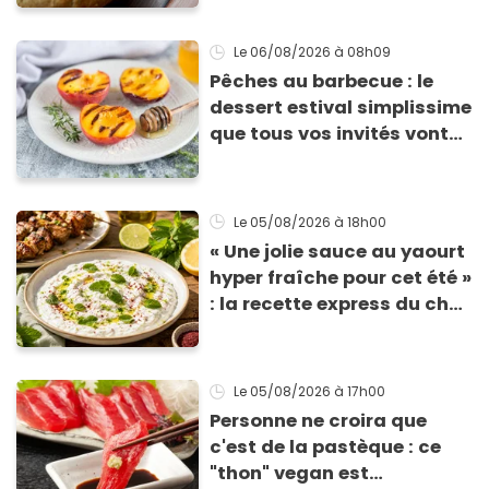
tomates
Le 06/08/2026
à 08h09
Pêches au barbecue : le
dessert estival simplissime
que tous vos invités vont
vous réclamer
Le 05/08/2026
à 18h00
« Une jolie sauce au yaourt
hyper fraîche pour cet été »
: la recette express du chef
Éric Frechon pour
accompagner vos
grillades
Le 05/08/2026
à 17h00
Personne ne croira que
c'est de la pastèque : ce
"thon" vegan est