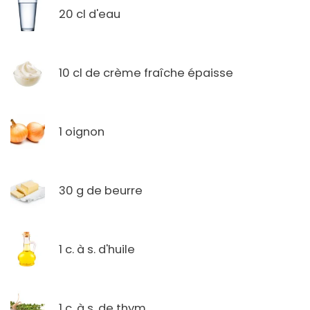
20 cl d'eau
10 cl de crème fraîche épaisse
1 oignon
30 g de beurre
1 c. à s. d'huile
1 c. à s. de thym