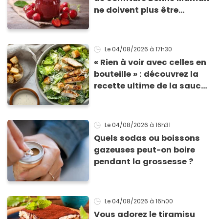
ne doivent plus être
consommés en raison d'un
risque de présence de
morceaux de verre
Le 04/08/2026
à 17h30
« Rien à voir avec celles en
bouteille » : découvrez la
recette ultime de la sauce
César par un chef étoilé
Le 04/08/2026
à 16h31
Quels sodas ou boissons
gazeuses peut-on boire
pendant la grossesse ?
Le 04/08/2026
à 16h00
Vous adorez le tiramisu