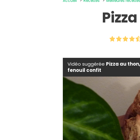
Accueil
Recettes
Meilleures recettes
Pizza
Vidéo suggérée
Pizza au thon
fenouil confit