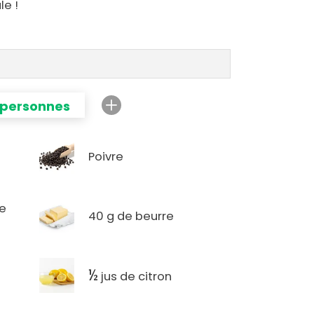
le !
 personnes
Poivre
re
40 g de beurre
½
jus de citron