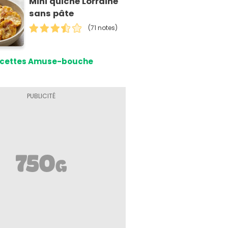
Mini quiche Lorraine
sans pâte
(71 notes)
cettes Amuse-bouche