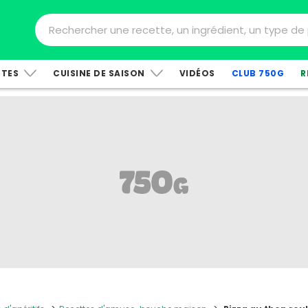
TTES
CUISINE DE SAISON
VIDÉOS
CLUB 750G
R