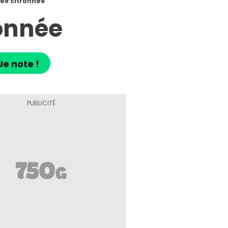
lée citronnée
ronnée
Je note !