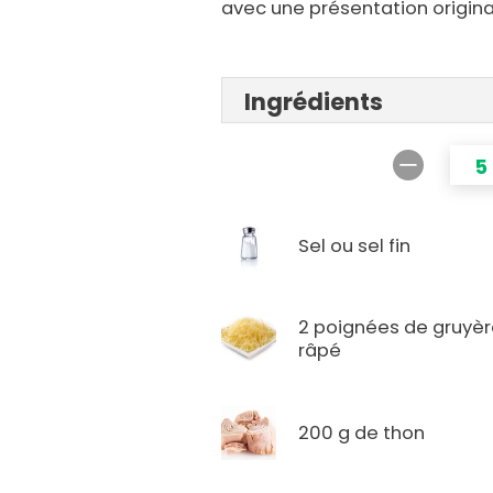
avec une présentation origina
Ingrédients
5
Sel ou sel fin
2 poignées de gruyè
râpé
200 g de thon