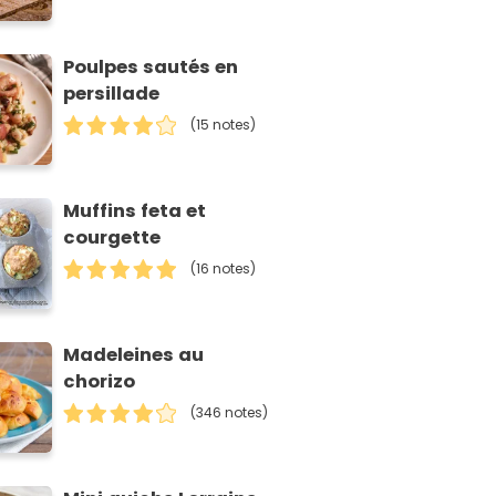
Poulpes sautés en
persillade
(15 notes)
Muffins feta et
courgette
(16 notes)
Madeleines au
chorizo
(346 notes)