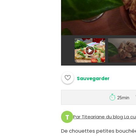
Sauvegarder
25min
T
Par Titeariane du blog La cui
De chouettes petites bouchées