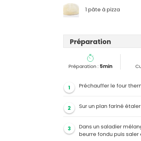
1 pâte à pizza
Préparation
Préparation :
5min
Cu
Préchauffer le four ther
1
Sur un plan fariné étale
2
Dans un saladier mélanger
3
beurre fondu puis saler 