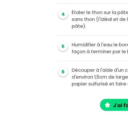
Étaler le thon sur la pâ
4
sans thon (l'idéal et de 
pâte).
Humidifier à l'eau le bo
5
façon à terminer par le 
Découper à l'aide d'un 
6
d'environ 1,5cm de large
papier sulfurisé et faire
J'ai f