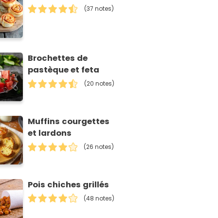
(37 notes)
Brochettes de
pastèque et feta
(20 notes)
Muffins courgettes
et lardons
(26 notes)
Pois chiches grillés
(48 notes)