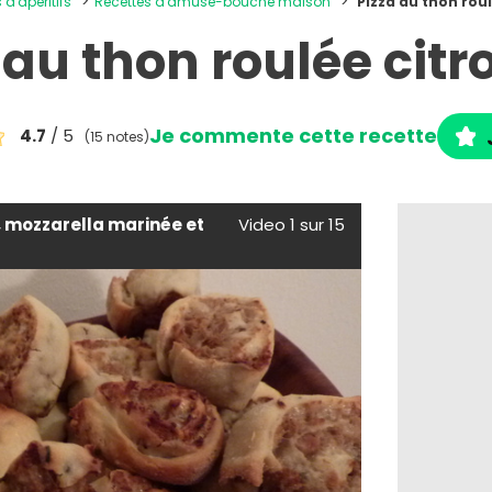
 d'apéritifs
Recettes d'amuse-bouche maison
Pizza au thon rou
 au thon roulée cit
Je commente cette recette
4.7
/ 5
(15 notes)
, mozzarella marinée et
Video 1 sur 15