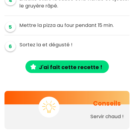
4
le gruyère râpé.
Mettre la pizza au four pendant 15 min.
5
Sortez la et dégusté !
6
J'ai fait cette recette !
Conseils
Servir chaud !