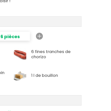
isir !
6 pièces
6 fines tranches de
chorizo
pin
1 l de bouillon