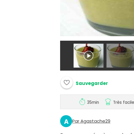
Sauvegarder
35min
Très facil
A
Par Agastache29