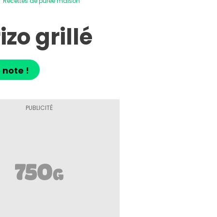
Recettes de purée maison
zo grillé
 note !