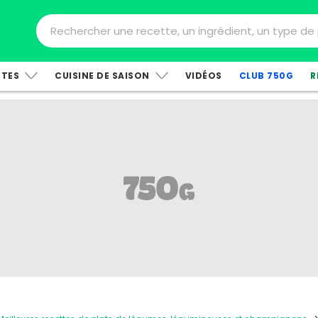
TTES
CUISINE DE SAISON
VIDÉOS
CLUB 750G
R