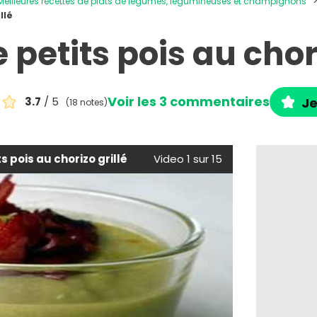
Meilleures recettes de plats de légumes, légumineuses et champignons
llé
 petits pois au chori
Voir les 3 commentaires
3.7
/ 5
Je
(18 notes)
s pois au chorizo grillé
Video 1 sur 15