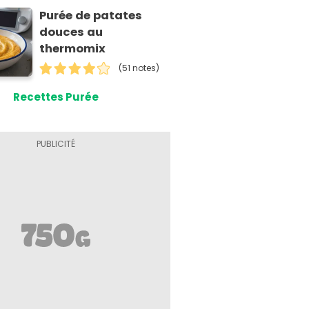
Purée de patates
douces au
thermomix
(51 notes)
Recettes Purée