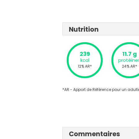
Nutrition
239
11.7 g
kcal
protéine
12% AR*
24% AR*
*AR - Apport de Référence pour un adulte
Commentaires