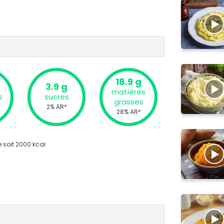
18.9 g
3.9 g
matières
s
sucres
grasses
2% AR*
28% AR*
 soit 2000 kcal