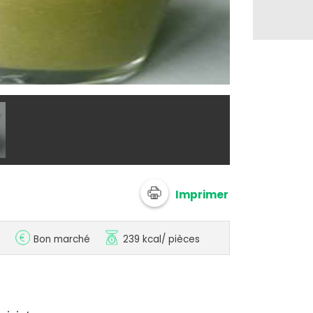
@ agastache
Imprimer
e
Bon marché
239 kcal
/ pièces