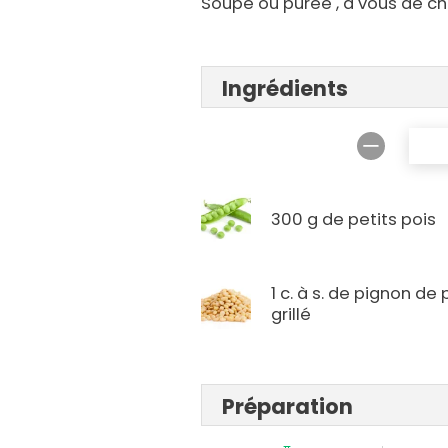
Soupe ou purée , à vous de cho
Ingrédients
300 g de petits pois
1 c. à s. de pignon de 
grillé
Préparation