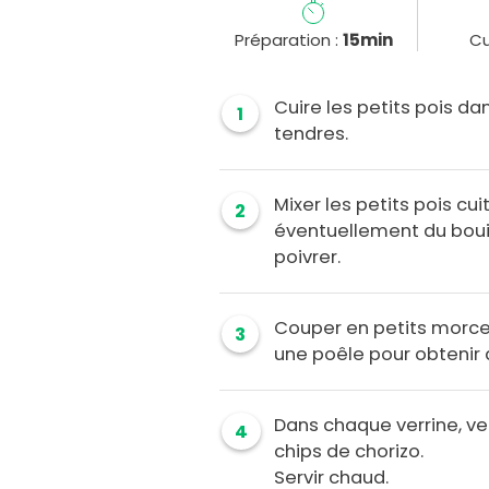
Préparation :
15min
Cu
Cuire les petits pois dan
1
tendres.
Mixer les petits pois cu
2
éventuellement du bouill
poivrer.
Couper en petits morceau
3
une poêle pour obtenir 
Dans chaque verrine, v
4
chips de chorizo.
Servir chaud.