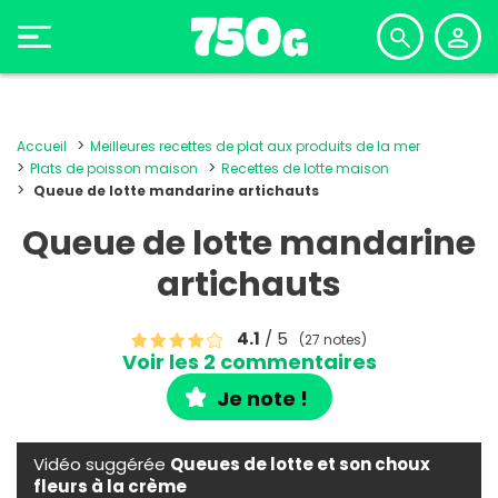
Accueil
Meilleures recettes de plat aux produits de la mer
Plats de poisson maison
Recettes de lotte maison
Queue de lotte mandarine artichauts
Queue de lotte mandarine
artichauts
4.1
/ 5
(27 notes)
Voir les 2 commentaires
Je note !
Vidéo suggérée
Queues de lotte et son choux
fleurs à la crème