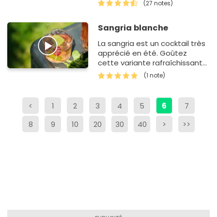
autre chose à vos convives
(27 notes)
que du punch, de la sangr…
Sangria blanche
La sangria est un cocktail très
apprécié en été. Goûtez
cette variante rafraîchissante
à base de vin blanc.
(1 note)
<
1
2
3
4
5
6
7
8
9
10
20
30
40
>
>>