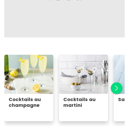
Cocktails au
Cocktails au
San
champagne
martini