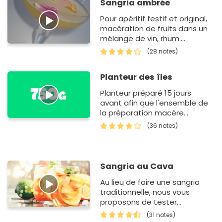
Sangria ambrée
Pour apéritif festif et original,
macération de fruits dans un
mélange de vin, rhum....
(28 notes)
Planteur des îles
Planteur préparé 15 jours
avant afin que l'ensemble de
la préparation macère
tranquillement à garder au
(36 notes)
frais
Sangria au Cava
Au lieu de faire une sangria
traditionnelle, nous vous
proposons de tester
cette recette avec du Cava.
(31 notes)
Ce vin Catalan est un délice.