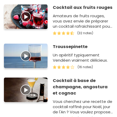
Cocktail aux fruits rouges
Amateurs de fruits rouges,
vous avez envie de préparer
un cocktail rafraichissant pour
vos repas festifs ? Cette
(32 notes)
recette est un jeu d'enfant.
Tout d'abord, v…
Troussepinette
Un apéritif typiquement
Vendéen vraiment délicieux.
(16 notes)
Cocktail à base de
champagne, angostura
et cognac
Vous cherchez une recette de
cocktail raffiné pour Noël, jour
de l'An ? Vous voulez proposer