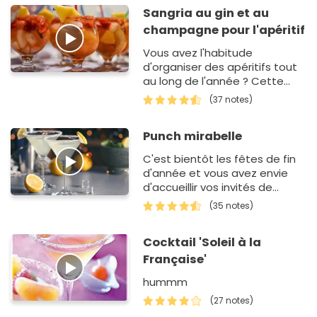
Sangria au gin et au
champagne pour l'apéritif
Vous avez l'habitude
d'organiser des apéritifs tout
au long de l'année ? Cette
recette de sangria au
(37 notes)
champagne et au gin est une
variante conviviale.…
Punch mirabelle
C'est bientôt les fêtes de fin
d'année et vous avez envie
d'accueillir vos invités de
manière conviviale ? Ce punch
(35 notes)
aromatisé…
Cocktail 'Soleil à la
Française'
hummm
(27 notes)