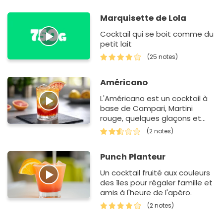
Pour réussir…
Marquisette de Lola
Cocktail qui se boit comme du
petit lait
(25 notes)
Américano
L'Américano est un cocktail à
base de Campari, Martini
rouge, quelques glaçons et
zestes d'agrumes. Un cocktail
(2 notes)
apprécié plus par…
Punch Planteur
Un cocktail fruité aux couleurs
des îles pour régaler famille et
amis à l'heure de l'apéro.
(2 notes)