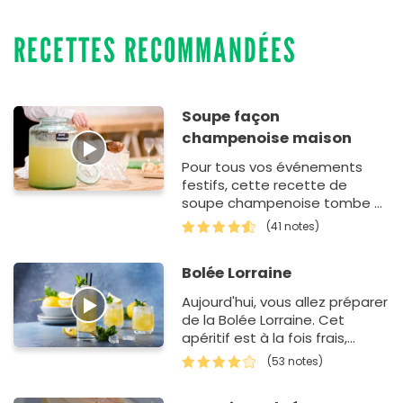
RECETTES RECOMMANDÉES
Soupe façon
champenoise maison
Pour tous vos événements
festifs, cette recette de
soupe champenoise tombe à
pic pour bluffer tous vos
(41 notes)
convives. En effet, cette
variante&…
Bolée Lorraine
Aujourd'hui, vous allez préparer
de la Bolée Lorraine. Cet
apéritif est à la fois frais,
citronné mais aussi sucré. Il
(53 notes)
est…