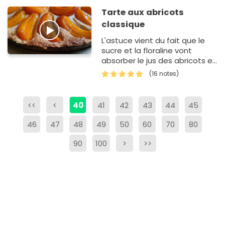
Tarte aux abricots
classique
L'astuce vient du fait que le
sucre et la floraline vont
absorber le jus des abricots et
éviter de mouiller la pâte.
(16 notes)
<<
<
40
41
42
43
44
45
46
47
48
49
50
60
70
80
90
100
>
>>