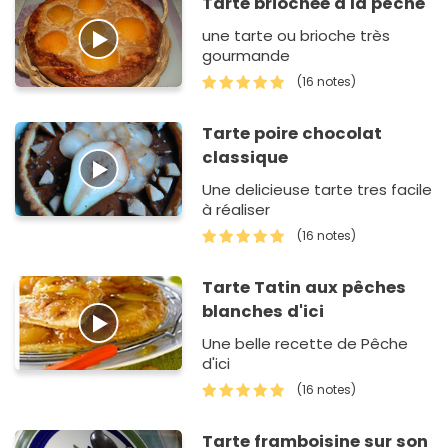
Tarte briochée à la pêche
une tarte ou brioche très
gourmande
(16 notes)
Tarte poire chocolat
classique
Une delicieuse tarte tres facile
à réaliser
(16 notes)
Tarte Tatin aux pêches
blanches d'ici
Une belle recette de Pêche
d'ici
(16 notes)
Tarte framboisine sur son