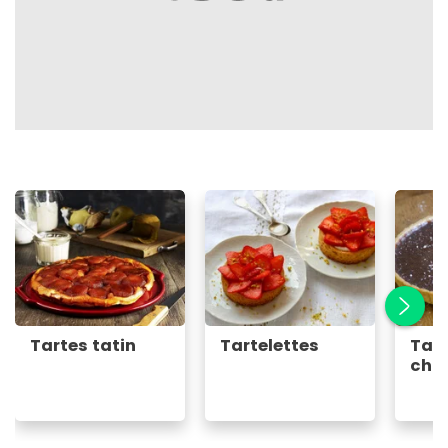
Tartes tatin
Tartelettes
Tart
cho