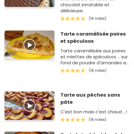
chocolat inrratable et
délicieuse.
(16 notes)
Tarte caramélisée poires
et spéculoos
Tarte caramélisée aux poires
et miettes de spéculoos ... sur
fond de poudre d'amandes et
de crème fleurette ... un régal !
(16 notes)
Tarte aux pêches sans
pâte
C'est bon mais c'est chaud ...!
(16 notes)