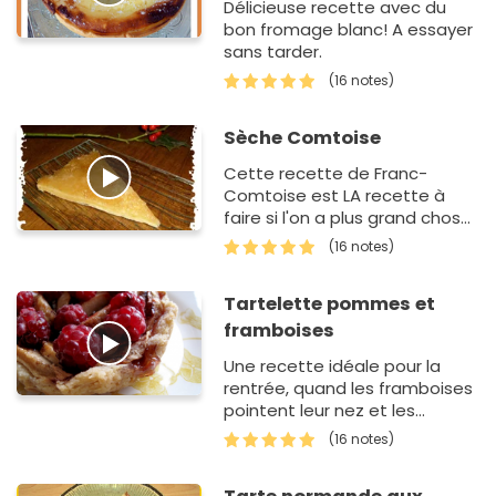
Délicieuse recette avec du
bon fromage blanc! A essayer
sans tarder.
(16 notes)
Sèche Comtoise
Cette recette de Franc-
Comtoise est LA recette à
faire si l'on a plus grand chose
dans ses placards, que l'on est
(16 notes)
fauché ou si l'on veut
simplement se…
Tartelette pommes et
framboises
Une recette idéale pour la
rentrée, quand les framboises
pointent leur nez et les
pommes se colorent.
(16 notes)