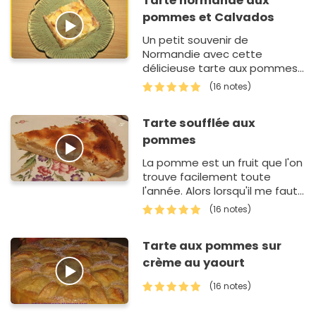
Tarte normande aux
pommes et Calvados
Un petit souvenir de
Normandie avec cette
délicieuse tarte aux pommes
parfumée...
(16 notes)
Tarte soufflée aux
pommes
La pomme est un fruit que l'on
trouve facilement toute
l'année. Alors lorsqu'il me faut
improviser un dessert, je
(16 notes)
pense souvent à la tarte aux
pommes oui mais là ..…
Tarte aux pommes sur
crème au yaourt
(16 notes)