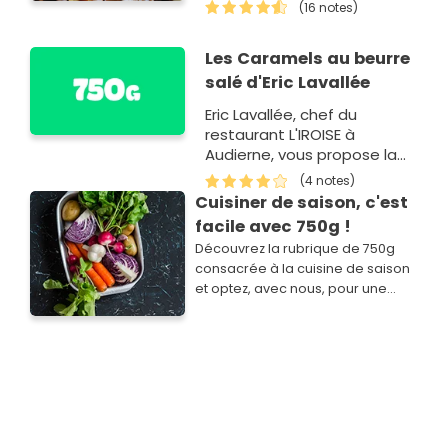
(16 notes)
Les Caramels au beurre
salé d'Eric Lavallée
Eric Lavallée, chef du
restaurant L'IROISE à
Audierne, vous propose la
recette de ces fameux
(4 notes)
caramels au beurre salé.
Cuisiner de saison, c'est
facile avec 750g !
Découvrez la rubrique de 750g
consacrée à la cuisine de saison
et optez, avec nous, pour une
cuisine simple, savoureuse,
économique et plus responsable.