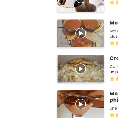
Mo
Mous
plus
Cro
Cet
un p
Mo
ph
Une