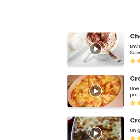
Ch
Envi
Suiv
Cro
Une 
pât
Cro
Un g