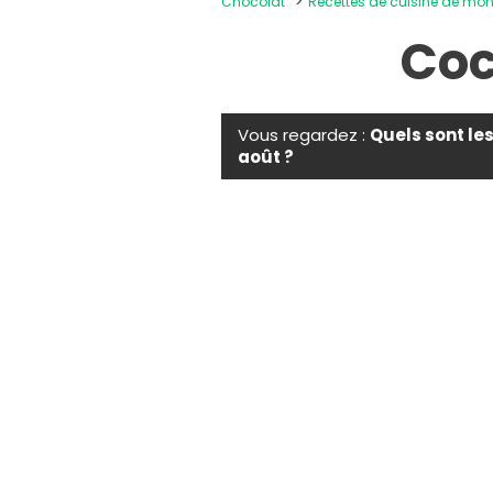
Chocolat
Recettes de cuisine de mo
Coc
Vous regardez :
Quels sont le
août ?