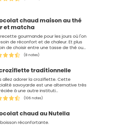
ocolat chaud maison au thé
ir et matcha
recette gourmande pour les jours où l'on
soin de réconfort et de chaleur. Et plus
in de choisir entre une tasse de thé ou
hocolat chaud : offrez les…
(8 notes)
croziflette traditionnelle
 allez adorer la croziflette. Cette
ialité savoyarde est une alternative très
éciée à une autre instituti…
(106 notes)
ocolat chaud au Nutella
boisson réconfortante.