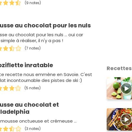
(9 notes)
usse au chocolat pour les nuls
se au chocolat pour les nuls ... oui car
 simple à réaliser, il n'y a pas !
(7 notes)
ziflette inratable
Recettes
te recette nous emmène en Savoie. C'est
lat incontournable des pistes de ski :)
(5 notes)
usse au chocolat et
iladelphia
 mousse onctueuse et crémeuse ...
(3 notes)