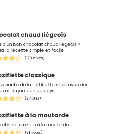
ocolat chaud liégeois
e d'un bon chocolat chaud liégeois ?
ez la recette simple et facile...
(179 notes)
ziflette classique
variante de la tartiflette mais avec des
es et du jambon de pays.
(2 notes)
ziflette à la moutarde
ratin de crozets à la moutarde.
(31 notes)