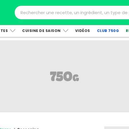
TTES
CUISINE DE SAISON
VIDÉOS
CLUB 750G
R