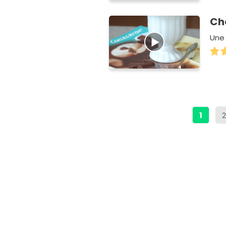
Ch
Une 
1
2