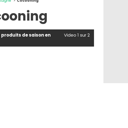
ntagne
Cocooning
ooning
s produits de saison en
Video 1 sur 2