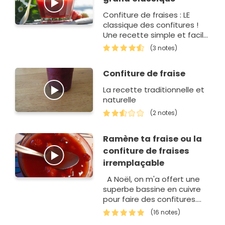
Confiture de fraises : LE
classique des confitures !
Une recette simple et facile
à réaliser votre confiture de
(3 notes)
fraises maison. Parfaite
pour le petit…
Confiture de fraise
La recette traditionnelle et
naturelle
(2 notes)
Ramène ta fraise ou la
confiture de fraises
irremplaçable
A Noël, on m'a offert une
superbe bassine en cuivre
pour faire des confitures.
Cet hiver, je n'ai pas été
(16 notes)
inspirée mais avec la venue