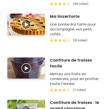
idéale pour réaliser une
(46 notes)
confiture maison à…
Ma linzertorte
Une bonne linz tarte pour
accompagné vos petit
cafés....
(16 notes)
Confiture de fraises
facile
Mettez vos fruits en
conserves, pour en profiter
toute l'année.
(7 notes)
Confiture de fraises : le
grand classique