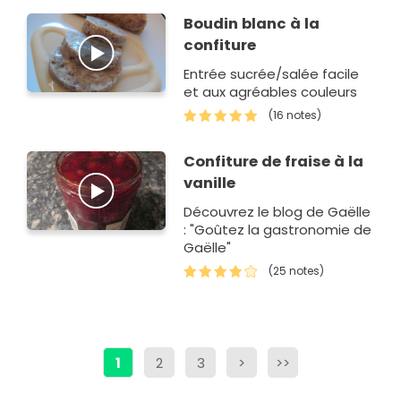
du printemps, des
Boudin blanc à la
premières…
confiture
Entrée sucrée/salée facile
et aux agréables couleurs
(16 notes)
Confiture de fraise à la
vanille
Découvrez le blog de Gaëlle
: "Goûtez la gastronomie de
Gaëlle"
(25 notes)
1
2
3
>
>>