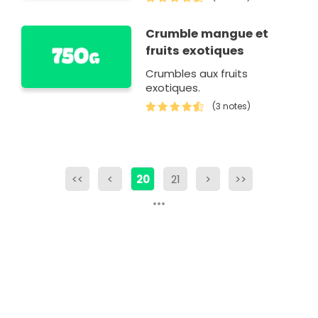
Crumble mangue et
fruits exotiques
Crumbles aux fruits
exotiques.
(3 notes)
<<
<
20
21
>
>>