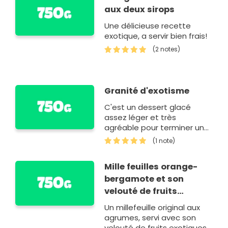
aux deux sirops
Une délicieuse recette
exotique, a servir bien frais!
(2 notes)
Granité d'exotisme
C'est un dessert glacé
assez léger et très
agréable pour terminer un
repas sur une note sucrée
(1 note)
Mille feuilles orange-
bergamote et son
velouté de fruits
exotiques
Un millefeuille original aux
agrumes, servi avec son
velouté de fruits exotiques.