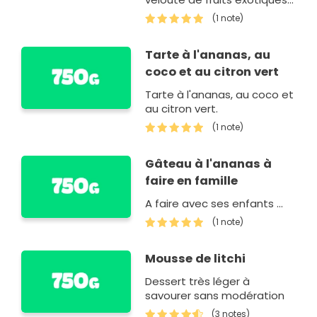
Une prouesse digne d'un
(1 note)
chef !
Tarte à l'ananas, au
coco et au citron vert
Tarte à l'ananas, au coco et
au citron vert.
(1 note)
Gâteau à l'ananas à
faire en famille
A faire avec ses enfants ...
(1 note)
Mousse de litchi
Dessert très léger à
savourer sans modération
(3 notes)