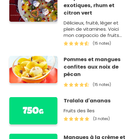
exotiques, rhum et
citron vert
Délicieux, fruité, léger et
plein de vitamines. Voici
mon carpaccio de fruits
exotiques arrosé de citron
(15 notes)
vert et rhum, avec ses
petites meringues (pas
Pommes et mangues
faites maison…
confites aux noix de
pécan
(15 notes)
Tralala d'ananas
Fruits des îles
(3 notes)
Mangues à la crème et