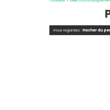
Ciboulette
Idées d'accompagnemen
P
Vous regardez :
Hacher du per