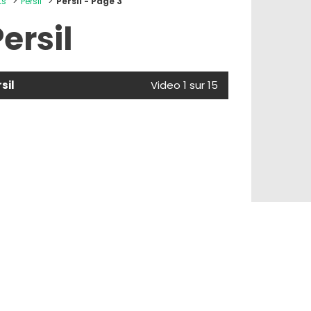
ts
Persil
Persil - Page 3
ersil
sil
Video 1 sur 15