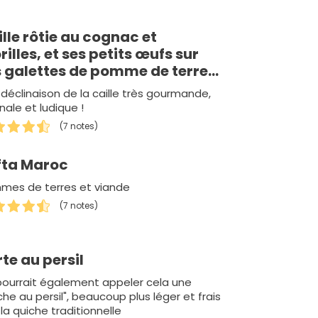
lle rôtie au cognac et
illes, et ses petits œufs sur
s galettes de pomme de terre
gruyère et brisures de truffe,
déclinaison de la caille très gourmande,
lis de persil plat
inale et ludique !
(7 notes)
fta Maroc
mes de terres et viande
(7 notes)
te au persil
pourrait également appeler cela une
che au persil", beaucoup plus léger et frais
la quiche traditionnelle