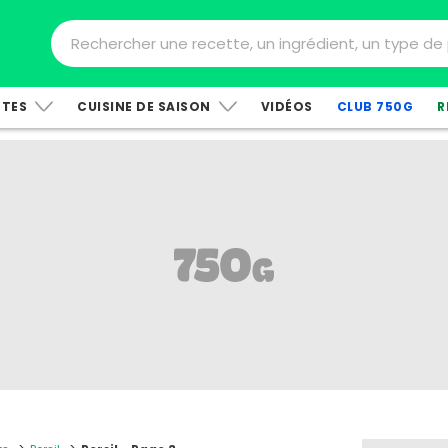
TTES
CUISINE DE SAISON
VIDÉOS
CLUB 750G
R