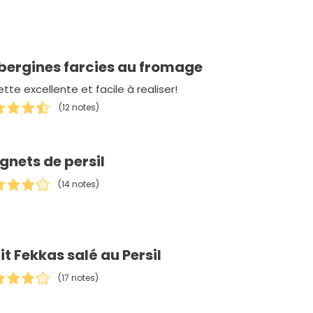
bergines farcies au fromage
tte excellente et facile à realiser!
(12 notes)
gnets de persil
(14 notes)
it Fekkas salé au Persil
(17 notes)