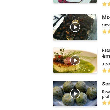
Mou
Simp
Fla
ému
Un f
Se
Rec
pla