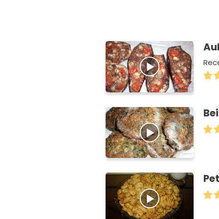
Au
Rece
Bei
Pet