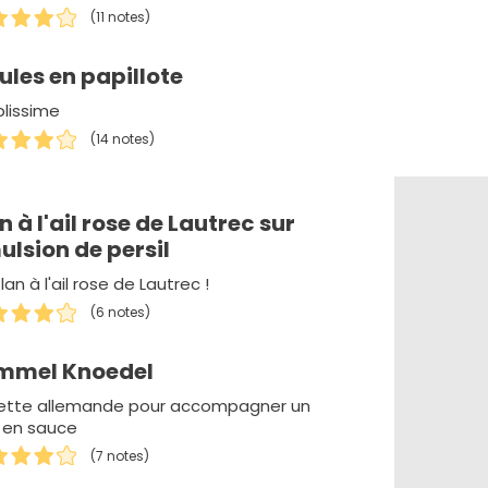
(11 notes)
les en papillote
lissime
(14 notes)
n à l'ail rose de Lautrec sur
lsion de persil
lan à l'ail rose de Lautrec !
(6 notes)
mmel Knoedel
ette allemande pour accompagner un
t en sauce
(7 notes)