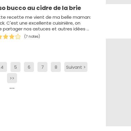
o bucco au cidre de la brie
ette recette me vient de ma belle maman:
ck. C'est une excellente cuisinière, on
 partager nos astuces et autres idées et
lat est un de ses grands cl…
(7 notes)
4
5
6
7
8
Suivant
>
>>