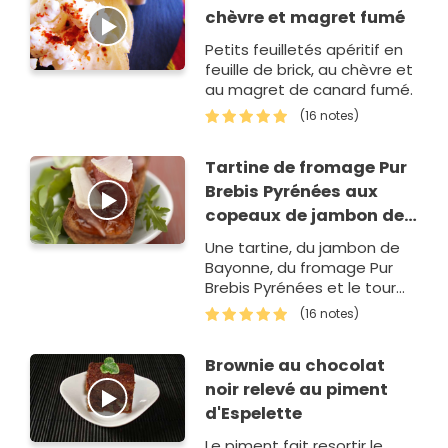
chèvre et magret fumé
Petits feuilletés apéritif en
feuille de brick, au chèvre et
au magret de canard fumé.
(16 notes)
Tartine de fromage Pur
Brebis Pyrénées aux
copeaux de jambon de
Bayonne et confiture au
Une tartine, du jambon de
piment d'Espelette
Bayonne, du fromage Pur
Brebis Pyrénées et le tour
est joué ! Crédits photo :
(16 notes)
Pierre-Louis Viel " Stylisme
culinaire : Valéry Drouet
Brownie au chocolat
noir relevé au piment
d'Espelette
Le piment fait resortir le