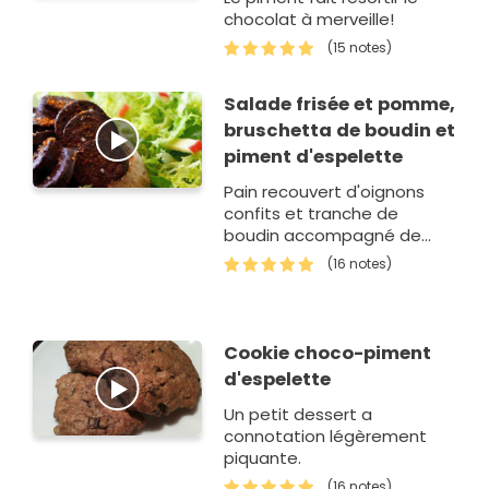
chocolat à merveille!
(15 notes)
Salade frisée et pomme,
bruschetta de boudin et
piment d'espelette
Pain recouvert d'oignons
confits et tranche de
boudin accompagné de
salade frisée au pomme.
(16 notes)
Cookie choco-piment
d'espelette
Un petit dessert a
connotation légèrement
piquante.
(16 notes)