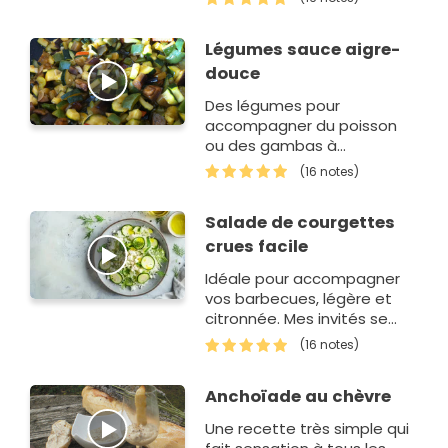
Légumes sauce aigre-
douce
Des légumes pour
accompagner du poisson
ou des gambas à
connotation asiatique.
(16 notes)
Salade de courgettes
crues facile
Idéale pour accompagner
vos barbecues, légère et
citronnée. Mes invités se
régalent de cette petite
(16 notes)
salade et s'étonnent
toujours quand je leur dis
Anchoïade au chèvre
que c'est de la…
Une recette très simple qui