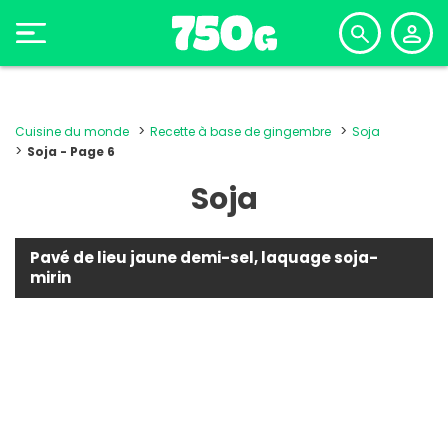
Cuisine du monde
Recette à base de gingembre
Soja
Soja - Page 6
Soja
Pavé de lieu jaune demi-sel, laquage soja-
mirin