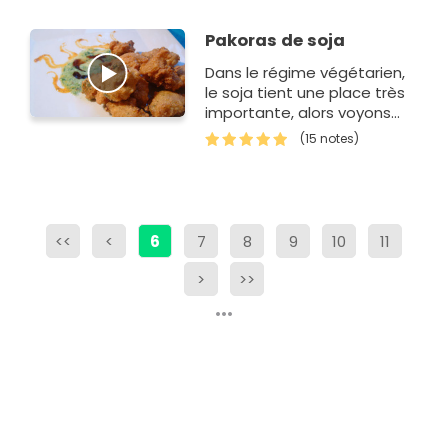
Pakoras de soja
Dans le régime végétarien,
le soja tient une place très
importante, alors voyons
comment cuisiner les
(15 notes)
Pakoras indiens au soja.
<<
<
6
7
8
9
10
11
>
>>