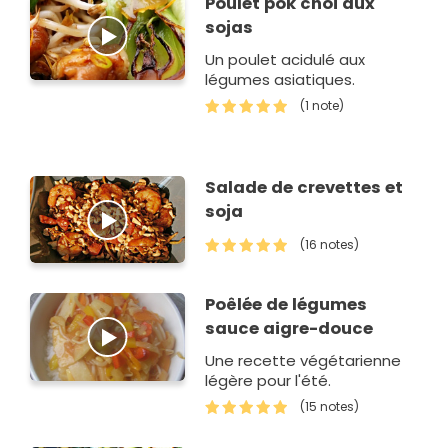
Poulet pok choi aux
c'est le ha…
sojas
Un poulet acidulé aux
légumes asiatiques.
(1 note)
Salade de crevettes et
soja
(16 notes)
Poêlée de légumes
sauce aigre-douce
Une recette végétarienne
légère pour l'été.
(15 notes)