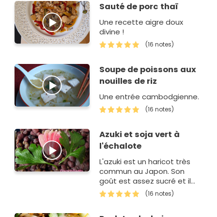
Sauté de porc thaï
Une recette aigre doux
divine !
(16 notes)
Soupe de poissons aux
nouilles de riz
Une entrée cambodgienne.
(16 notes)
Azuki et soja vert à
l'échalote
L'azuki est un haricot très
commun au Japon. Son
goût est assez sucré et il
est traditionnellement
(16 notes)
utilisé pour confectionner
des desserts.Le soja vert,