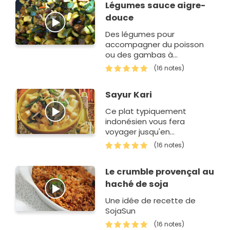
Légumes sauce aigre-
douce
Des légumes pour
accompagner du poisson
ou des gambas à
connotation asiatique.
(16 notes)
Sayur Kari
Ce plat typiquement
indonésien vous fera
voyager jusqu'en
Orient.C'est avant tout une
(16 notes)
façon de découvrir un
ingrédient peu utilisé dans
Le crumble provençal au
la cuisine de tous les jours…
haché de soja
Une idée de recette de
SojaSun
(16 notes)