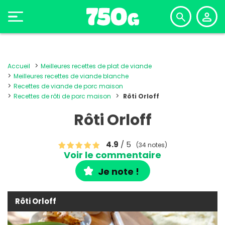
Accueil
Meilleures recettes de plat de viande
Meilleures recettes de viande blanche
Recettes de viande de porc maison
Recettes de rôti de porc maison
Rôti Orloff
Rôti Orloff
4.9
/ 5
(34 notes)
Voir le commentaire
Je note !
Rôti Orloff