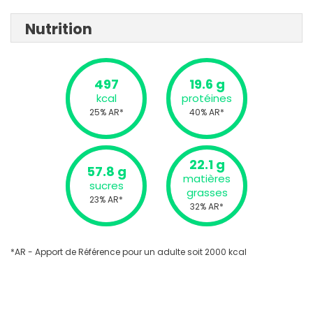
Nutrition
497
19.6 g
kcal
protéines
25% AR*
40% AR*
22.1 g
57.8 g
matières
sucres
grasses
23% AR*
32% AR*
*AR - Apport de Référence pour un adulte soit 2000 kcal