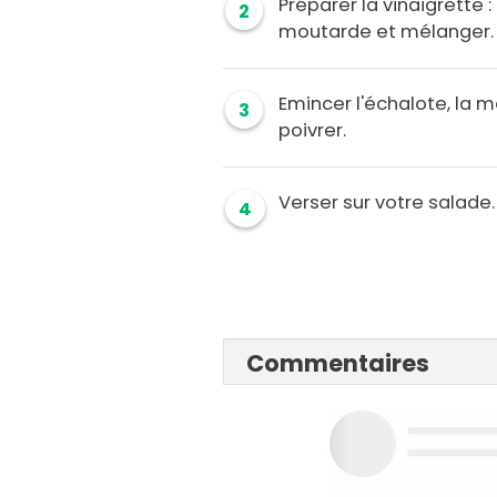
Préparer la vinaigrette : 
2
moutarde et mélanger.
Emincer l'échalote, la m
3
poivrer.
Verser sur votre salade.
4
Commentaires