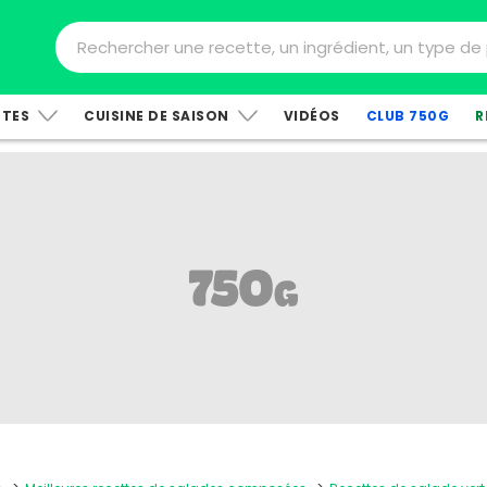
TTES
CUISINE DE SAISON
VIDÉOS
CLUB 750G
R