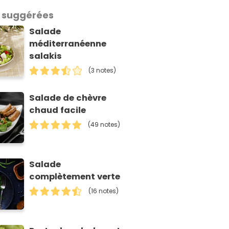
 suggérées
Salade
méditerranéenne
salakis
(3 notes)
Salade de chèvre
chaud facile
(49 notes)
Salade
complètement verte
(16 notes)