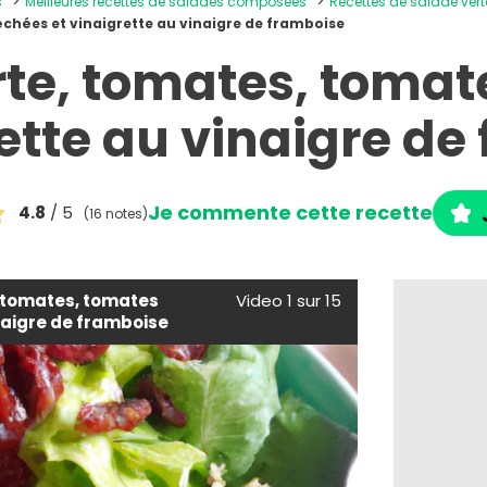
s
Meilleures recettes de salades composées
Recettes de salade vert
échées et vinaigrette au vinaigre de framboise
rte, tomates, tomat
rette au vinaigre de
Je commente cette recette
4.8
/ 5
(16 notes)
 tomates, tomates
Video 1 sur 15
naigre de framboise