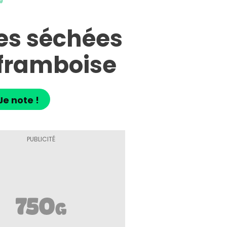
e
es séchées
 framboise
Je note !