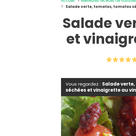
Accueil
Meilleures recettes de salade
Salade verte, tomates, tomates s
Salade ve
et vinaig
Vous regardez :
Salade verte,
séchées et vinaigrette au vi