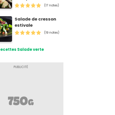
parmesan
(17 notes)
Salade de cresson
estivale
(19 notes)
ecettes Salade verte