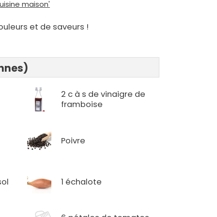
uisine maison'
ouleurs et de saveurs !
onnes)
2 c à s de vinaigre de
framboise
Poivre
sol
1 échalote